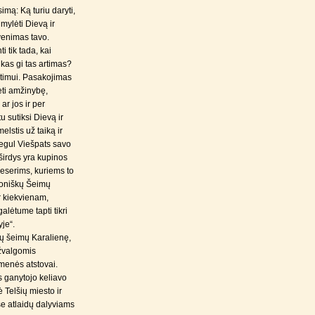
simą: Ką turiu daryti,
ylėti Dievą ir
venimas tavo.
i tik tada, kai
kas gi tas artimas?
rtimui. Pasakojimas
ėti amžinybę,
ar jos ir per
u sutiksi Dievą ir
lstis už taiką ir
Tegul Viešpats savo
širdys yra kupinos
 seserims, kuriems to
čioniškų Šeimų
r kiekvienam,
alėtume tapti tikri
yje“.
kų šeimų Karalienę,
įžvalgomis
omenės atstovai.
s ganytojo keliavo
 Telšių miesto ir
se atlaidų dalyviams