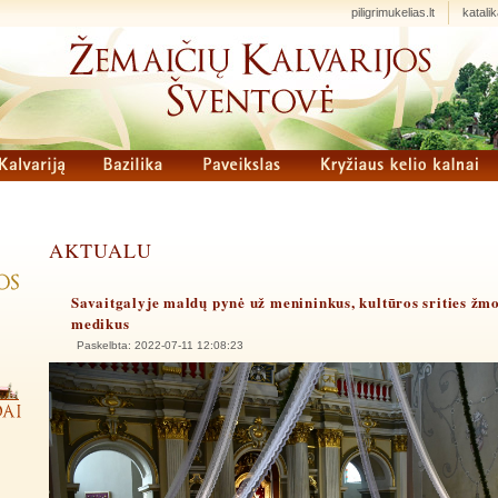
piligrimukelias.lt
katalika
AKTUALU
Savaitgalyje maldų pynė už menininkus, kultūros srities žm
medikus
Paskelbta: 2022-07-11 12:08:23