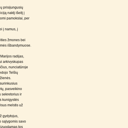
ų prisijungusių
ją naktį išeitį į
komi pamokslai, per
i į namus, į
rities žmones bei
tvermės išbandymuose.
Marijos radijas,
ui arkivyskupas
čius, nunciatūroje
edojo Telšių
žienės.
 surinkusius
ietų, pasveikino
 sekretorius ir
as kunigystės
isus melstis už
ž gydytojus,
ro sąlygomis savo
alizuodamas tos