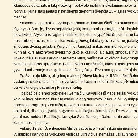
Klaipėdos dekanato ir kitų vietovių ir pakvietė maldai ir sveikinimui svečiu
Norvilai, kuris šiais metais ir net šiomis dienomis švenčia 25 – ąsias vys
metines.
Sakydamas pamokslą vyskupas Rimantas Norvila išryškino būtinybę rū
išganymu. Anot jo, Jėzus nepalieka jokių kompromisų ir ragina būti drąsiai
akivaizdoje. Vyskupas ragino susirinkusiuosius, o ypač kultūros ir meno b
besidarbuojančius, kurti tai, kas veda į Dievą, tobulą grožio viršūnę, palaikyt
žmogaus dvasią aukštyn, Kūrėjo link. Pamokslininkas priminė, jog ir šiand
kūriniai, kurti amžinybės dvelksmo įtakoje, kas liudija glaudų žmogaus ir D
linkėjo ir šiais laikais auginti vieniems kitus, neišstumti krikščioniškojo tik
įvairiose kultūros apraiškose. Labai svarbu neužmiršti, koks didelis gėris at
gyvendami žemėje mes galime tapti Dangiškojo Tėvo namų paveldėtojais, 
Po Šventųjų Mišių, piligrimų maldos į Dievo Motiną, Krikščioniškų Šei
vyskupų suteikto palaiminimo, vyskupams lydint ir nešant Didžiąją Šventojo 
būrys tikinčiųjų patraukė į Kryžiaus Kelią.
Tos pačios dienos popietėje į Žemaičių Kalvarijos iš visos Telšių vyskup
katalikiškas jaunimas, kuris tą atlaidų dieną dalyvavo jiems Telšių vyskup
parengtą programą. Žemaičių Kalvarijos Kultūros centre iki pat vakaro vyko
pokalbiai, diskusijos įvairiais gyvenimo ir tikėjimo klausimais. Prieš vakar
jaunimas meldėsi Bazilikoje, kur vyko Švenčiausiojo Sakramento adoracija
klausomos išpažintys.
Vakaro 19 val. Šventosioms Mišios vadovavo ir susirinkusiam jaunimu
vyskupijos ganytojas vyskupas Algirdas Jurevičius, nemažas už jaunimo s