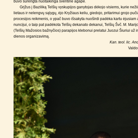
buvo surengta nuotaikinga šventinė agapė.
Grįžus į Baziliką Telšių vyskupijos ganytojas dėkojo visiems, kurie než
lietaus ir nelengvų sąlygų, ėjo Kryžiaus keliu, giedojo, pritarimui grojo puč
procesijos reikmenis, o ypač buvo išsakyta nuoširdi padėka kartu ėjusiam
nuncijui, o taip pat padėkota Telšių dekanato dekanui, Telšių Švč. M. Mar
(Telšių Mažosios bažnyčios) parapijos klebonui prelatui Juozui Šiuriui už ind
dienos organizavimą.
Kan. teol. lic. A
Valdo