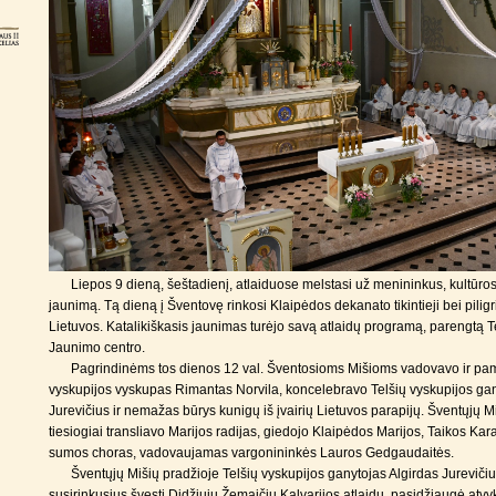
Liepos 9 dieną, šeštadienį, atlaiduose melstasi už menininkus, kultūros
jaunimą. Tą dieną į Šventovę rinkosi Klaipėdos dekanato tikintieji bei piligr
Lietuvos. Katalikiškasis jaunimas turėjo savą atlaidų programą, parengtą T
Jaunimo centro.
Pagrindinėms tos dienos 12 val. Šventosioms Mišioms vadovavo ir pam
vyskupijos vyskupas Rimantas Norvila, koncelebravo Telšių vyskupijos gan
Jurevičius ir nemažas būrys kunigų iš įvairių Lietuvos parapijų. Šventųjų M
tiesiogiai transliavo Marijos radijas, giedojo Klaipėdos Marijos, Taikos Kar
sumos choras, vadovaujamas vargonininkės Lauros Gedgaudaitės.
Šventųjų Mišių pradžioje Telšių vyskupijos ganytojas Algirdas Jureviči
susirinkusius švęsti Didžiųjų Žemaičių Kalvarijos atlaidų, pasidžiaugė atvyk