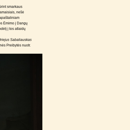
iūrint smarkaus
iamaisiais, nešė
 apaštaliniam
ijos Ėmimo į Dangų
ėlį į tos atlaidų
ndriejus Sabaliauskas
nės Preibytės nuotr.