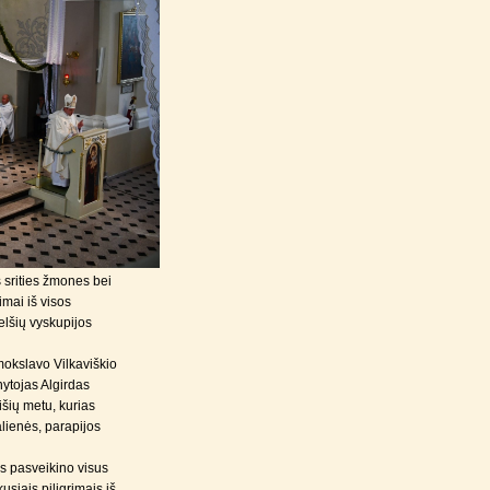
 srities žmones bei
imai iš visos
elšių vyskupijos
okslavo Vilkaviškio
ytojas Algirdas
išių metu, kurias
alienės, parapijos
us pasveikino visus
usiais piligrimais iš