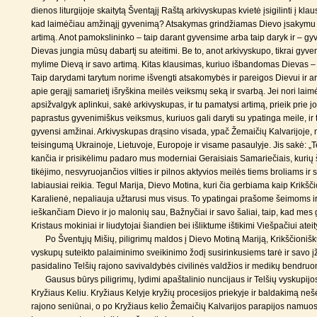
dienos liturgijoje skaitytą Šventąjį Raštą arkivyskupas kvietė įsigilinti į klau
kad laimėčiau amžinąjį gyvenimą? Atsakymas grindžiamas Dievo įsakymu m
artimą. Anot pamokslininko – taip darant gyvensime arba taip daryk ir – gy
Dievas jungia mūsų dabartį su ateitimi. Be to, anot arkivyskupo, tikrai gyvent
mylime Dievą ir savo artimą. Kitas klausimas, kuriuo išbandomas Dievas – 
Taip darydami tarytum norime išvengti atsakomybės ir pareigos Dievui ir a
apie gerąjį samarietį išryškina meilės veiksmų seką ir svarbą. Jei nori laim
apsižvalgyk aplinkui, sakė arkivyskupas, ir tu pamatysi artimą, prieik prie jo 
paprastus gyvenimiškus veiksmus, kuriuos gali daryti su ypatinga meile, ir t
gyvensi amžinai. Arkivyskupas drąsino visada, ypač Žemaičių Kalvarijoje, me
teisingumą Ukrainoje, Lietuvoje, Europoje ir visame pasaulyje. Jis sakė: „
kančia ir prisikėlimu padaro mus moderniai Geraisiais Samariečiais, kurių 
tikėjimo, nesvyruojančios vilties ir pilnos aktyvios meilės tiems broliams ir
labiausiai reikia. Tegul Marija, Dievo Motina, kuri čia gerbiama kaip Krikš
Karalienė, nepaliauja užtarusi mus visus. To ypatingai prašome šeimoms i
ieškančiam Dievo ir jo malonių sau, Bažnyčiai ir savo šaliai, taip, kad mes g
Kristaus mokiniai ir liudytojai šiandien bei išliktume ištikimi Viešpačiui ateit
Po Šventųjų Mišių, piligrimų maldos į Dievo Motiną Mariją, Krikščioniš
vyskupų suteikto palaiminimo sveikinimo žodį susirinkusiems tarė ir savo 
pasidalino Telšių rajono savivaldybės civilinės valdžios ir medikų bendru
Gausus būrys piligrimų, lydimi apaštalinio nuncijaus ir Telšių vyskupijo
Kryžiaus Keliu. Kryžiaus Kelyje kryžių procesijos priekyje ir baldakimą nešė
rajono seniūnai, o po Kryžiaus kelio Žemaičių Kalvarijos parapijos namuo