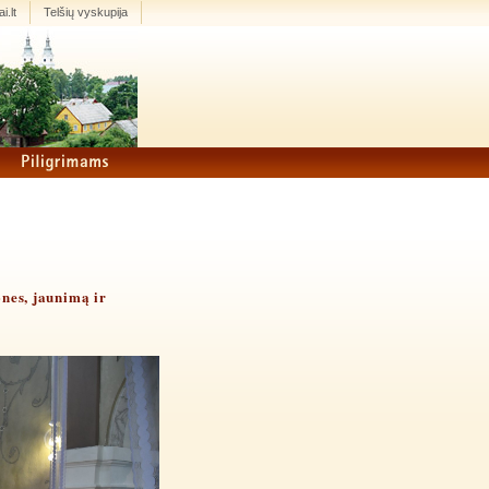
i.lt
Telšių vyskupija
ones, jaunimą ir