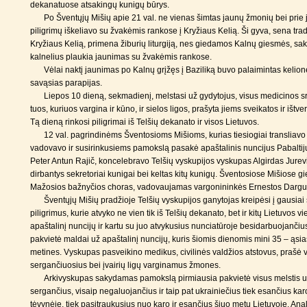
dekanatuose atsakingų kunigų būrys.
Po Šventųjų Mišių apie 21 val. ne vienas šimtas jaunų žmonių bei prie j
piligrimų iškeliavo su žvakėmis rankose į Kryžiaus Kelią. Ši gyva, sena tradici
Kryžiaus Kelią, primena žiburių liturgiją, nes giedamos Kalnų giesmės, sa
kalnelius plaukia jaunimas su žvakėmis rankose.
Vėlai naktį jaunimas po Kalnų grįžęs į Baziliką buvo palaimintas kelione
savąsias parapijas.
Liepos 10 dieną, sekmadienį, melstasi už gydytojus, visus medicinos s
tuos, kuriuos vargina ir kūno, ir sielos ligos, prašyta jiems sveikatos ir iš
Tą dieną rinkosi piligrimai iš Telšių dekanato ir visos Lietuvos.
12 val. pagrindinėms Šventosioms Mišioms, kurias tiesiogiai transliavo 
vadovavo ir susirinkusiems pamokslą pasakė apaštalinis nuncijus Pabaltij
Peter Antun Rajič, koncelebravo Telšių vyskupijos vyskupas Algirdas Jurevi
dirbantys sekretoriai kunigai bei keltas kitų kunigų. Šventosiose Mišiose gi
Mažosios bažnyčios choras, vadovaujamas vargonininkės Ernestos Dargu
Šventųjų Mišių pradžioje Telšių vyskupijos ganytojas kreipėsi į gausiai
piligrimus, kurie atvyko ne vien tik iš Telšių dekanato, bet ir kitų Lietuvos v
apaštalinį nuncijų ir kartu su juo atvykusius nunciatūroje besidarbuojančius
pakvietė maldai už apaštalinį nuncijų, kuris šiomis dienomis mini 35 – ąsi
metines. Vyskupas pasveikino medikus, civilinės valdžios atstovus, prašė v
sergančiuosius bei įvairių ligų varginamus žmones.
Arkivyskupas sakydamas pamokslą pirmiausia pakvietė visus melstis u
sergančius, visaip negaluojančius ir taip pat ukrainiečius tiek esančius ka
tėvynėje, tiek pasitraukusius nuo karo ir esančius šiuo metu Lietuvoje. An