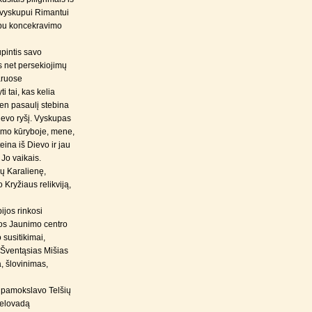
i vyskupui Rimantui
kupu koncekravimo
pintis savo
s net persekiojimų
aruose
i tai, kas kelia
ien pasaulį stebina
ievo ryšį. Vyskupas
ėjimo kūryboje, mene,
eina iš Dievo ir jau
Jo vaikais.
mų Karalienę,
Kryžiaus relikviją,
ijos rinkosi
ijos Jaunimo centro
 susitikimai,
o Šventąsias Mišias
, šlovinimas,
i pamokslavo Telšių
ielovadą