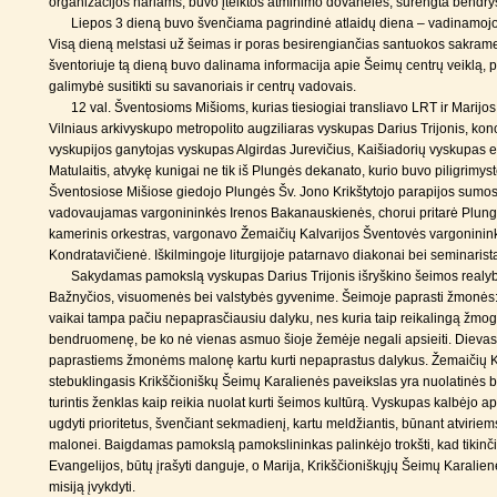
organizacijos nariams, buvo įteiktos atminimo dovanėlės, surengta bendry
Liepos 3 dieną buvo švenčiama pagrindinė atlaidų diena – vadinamojo D
Visą dieną melstasi už šeimas ir poras besirengiančias santuokos sakrame
šventoriuje tą dieną buvo dalinama informacija apie Šeimų centrų veiklą, 
galimybė susitikti su savanoriais ir centrų vadovais.
12 val. Šventosioms Mišioms, kurias tiesiogiai transliavo LRT ir Marijo
Vilniaus arkivyskupo metropolito augziliaras vyskupas Darius Trijonis, kon
vyskupijos ganytojas vyskupas Algirdas Jurevičius, Kaišiadorių vyskupas
Matulaitis, atvykę kunigai ne tik iš Plungės dekanato, kurio buvo piligrimys
Šventosiose Mišiose giedojo Plungės Šv. Jono Krikštytojo parapijos sumos
vadovaujamas vargonininkės Irenos Bakanauskienės, chorui pritarė Plung
kamerinis orkestras, vargonavo Žemaičių Kalvarijos Šventovės vargoninink
Kondratavičienė. Iškilmingoje liturgijoje patarnavo diakonai bei seminarista
Sakydamas pamokslą vyskupas Darius Trijonis išryškino šeimos realy
Bažnyčios, visuomenės bei valstybės gyvenime. Šeimoje paprasti žmonės: 
vaikai tampa pačiu nepaprasčiausiu dalyku, nes kuria taip reikalingą žmog
bendruomenę, be ko nė vienas asmuo šioje žemėje negali apsieiti. Dievas
paprastiems žmonėms malonę kartu kurti nepaprastus dalykus. Žemaičių Ka
stebuklingasis Krikščioniškų Šeimų Karalienės paveikslas yra nuolatinės
turintis ženklas kaip reikia nuolat kurti šeimos kultūrą. Vyskupas kalbėjo 
ugdyti prioritetus, švenčiant sekmadienį, kartu meldžiantis, būnant atviriem
malonei. Baigdamas pamokslą pamokslininkas palinkėjo trokšti, kad tikinči
Evangelijos, būtų įrašyti danguje, o Marija, Krikščioniškųjų Šeimų Karalie
misiją įvykdyti.