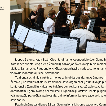
Liepos 2 dieną, kada Bažnyčios liturginiame kalendoriuje švenčiama M
Karalienės šventė, visą dieną Žemaičių Kalvarijos Šventovėje buvo meldži
Maltos, Samariečių, Raudonojo Kryžiaus organizacijų narius, senelių nam
vadovus ir darbuotojus bei savanorius.
Tą dieną socialinių struktūrų, meilės artimui darbus darantys žmonės ri
Žemaičių Kalvarijos atlaidus. Pasipuošę savo organizacijų atributika jie pir
konferenciją Žemaičių Kalvarijos kultūros centre, kur svarstė apie savo tarn
darant artimui gera svarbą bei reikšmę. Organizacijų atstovai kvietė piligri
vaišino pačių paruoštais patiekalais, dalino informaciją apie savo veiklą, kv
savanorius.
Pagrindinėms tos dienos 12 val. Šventosioms Mišioms vadovavo Kaun