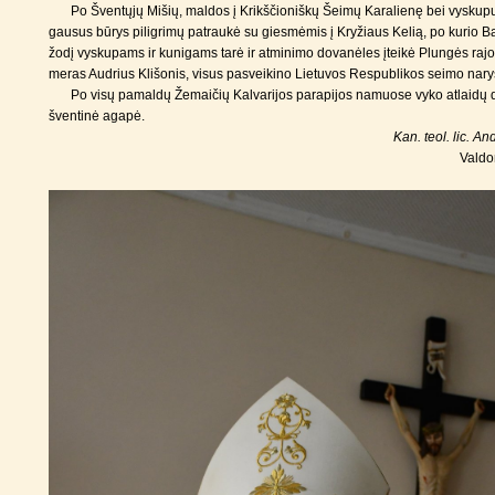
Po Šventųjų Mišių, maldos į Krikščioniškų Šeimų Karalienę bei vyskup
gausus būrys piligrimų patraukė su giesmėmis į Kryžiaus Kelią, po kurio B
žodį vyskupams ir kunigams tarė ir atminimo dovanėles įteikė Plungės rajo
meras Audrius Klišonis, visus pasveikino Lietuvos Respublikos seimo nary
Po visų pamaldų Žemaičių Kalvarijos parapijos namuose vyko atlaidų d
šventinė agapė.
Kan. teol. lic. A
Valdo