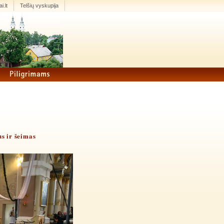
i.lt
Telšių vyskupija
us ir šeimas