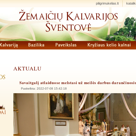
piligrimukelias.lt
katalika
AKTUALU
Savaitgalį atlaiduose melstasi už meilės darbus darančiuosi
Paskelbta: 2022-07-08 15:42:18