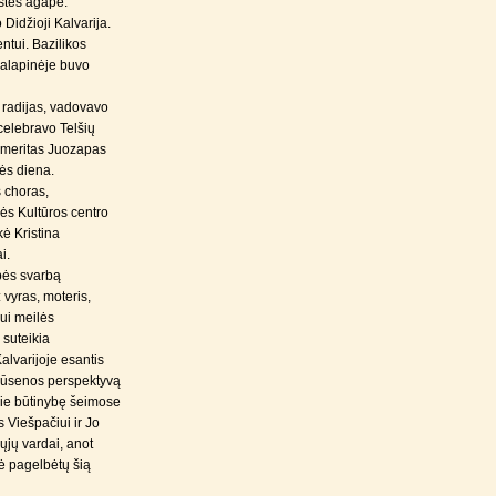
stės agapė.
idžioji Kalvarija.
ntui. Bazilikos
palapinėje buvo
s radijas, vadovavo
celebravo Telšių
 emeritas Juozapas
tės diena.
 choras,
ės Kultūros centro
ė Kristina
i.
bės svarbą
vyras, moteris,
ui meilės
 suteikia
lvarijoje esantis
 būsenos perspektyvą
apie būtinybę šeimose
s Viešpačiui ir Jo
ųjų vardai, anot
nė pagelbėtų šią