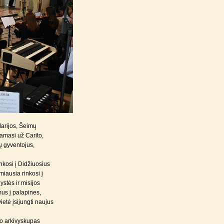
arijos, Šeimų
amasi už Carito,
ų gyventojus,
nkosi į Didžiuosius
miausia rinkosi į
ystės ir misijos
mus į palapines,
ietė įsijungti naujus
o arkivyskupas