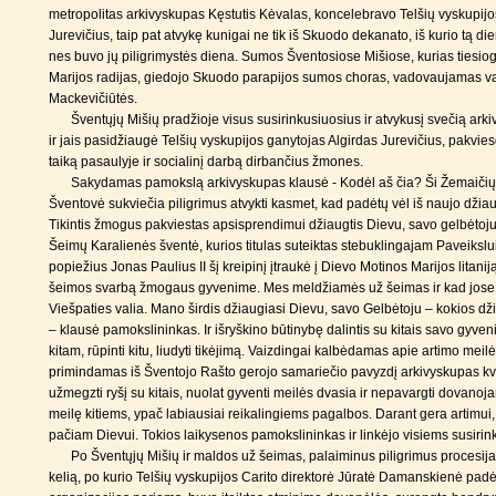
metropolitas arkivyskupas Kęstutis Kėvalas, koncelebravo Telšių vyskupij
Jurevičius, taip pat atvykę kunigai ne tik iš Skuodo dekanato, iš kurio tą dieną
nes buvo jų piligrimystės diena. Sumos Šventosiose Mišiose, kurias tiesiogi
Marijos radijas, giedojo Skuodo parapijos sumos choras, vadovaujamas va
Mackevičiūtės.
Šventųjų Mišių pradžioje visus susirinkusiuosius ir atvykusį svečią ar
ir jais pasidžiaugė Telšių vyskupijos ganytojas Algirdas Jurevičius, pakvi
taiką pasaulyje ir socialinį darbą dirbančius žmones.
Sakydamas pamokslą arkivyskupas klausė - Kodėl aš čia? Ši Žemaičių 
Šventovė sukviečia piligrimus atvykti kasmet, kad padėtų vėl iš naujo džiau
Tikintis žmogus pakviestas apsisprendimui džiaugtis Dievu, savo gelbėtoj
Šeimų Karalienės šventė, kurios titulas suteiktas stebuklingajam Paveikslu
popiežius Jonas Paulius II šį kreipinį įtraukė į Dievo Motinos Marijos litan
šeimos svarbą žmogaus gyvenime. Mes meldžiamės už šeimas ir kad jose 
Viešpaties valia. Mano širdis džiaugiasi Dievu, savo Gelbėtoju – kokios d
– klausė pamokslininkas. Ir išryškino būtinybę dalintis su kitais savo gyven
kitam, rūpinti kitu, liudyti tikėjimą. Vaizdingai kalbėdamas apie artimo meilės
primindamas iš Šventojo Rašto gerojo samariečio pavyzdį arkivyskupas kvi
užmegzti ryšį su kitais, nuolat gyventi meilės dvasia ir nepavargti dovanoja
meilę kitiems, ypač labiausiai reikalingiems pagalbos. Darant gera artimui
pačiam Dievui. Tokios laikysenos pamokslininkas ir linkėjo visiems susirin
Po Šventųjų Mišių ir maldos už šeimas, palaiminus piligrimus procesija 
kelią, po kurio Telšių vyskupijos Carito direktorė Jūratė Damanskienė pad