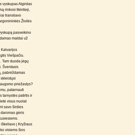
os vyskupas Algirdas
 rinkosi tikintieji,
ai transliavo
rgonininkės Živilės
kivyskupą pasveikino
esdamas maldai už
Kalvarijos
gtis Viešpačiu.
u. Tam duoda jėgų
i. Šventasis
iją, pabrėždamas
skleistųsi
žiaugsmo priežastys?
imu, patarnauti
 tarnystės patirtis ir
etė visus nuolat
nt savo širdies
, daromas gėris
kusiesiems.
iškeliavo į Kryžiaus
ėko visiems šios