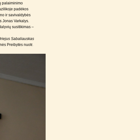
ų palaiminimo
azilikoje padėkos
no ir savivaldybės
s Jonas Varkalys.
alyvių susitikimas –
ndriejus Sabaliauskas
nės Preibytės nuotr.